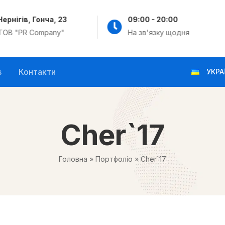
Чернігів, Гонча, 23
09:00 - 20:00
ТОВ "PR Company"
На зв'язку щодня
s
Контакти
УКРА
Cher`17
Головна
»
Портфоліо
»
Cher`17