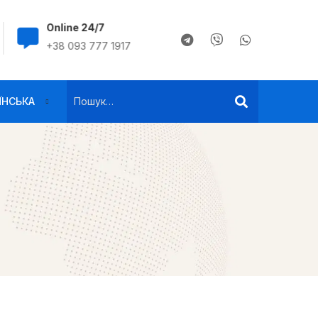
Online 24/7
+38 093 777 191
+38 093 777 1917
s0937771917@gma
ЇНСЬКА