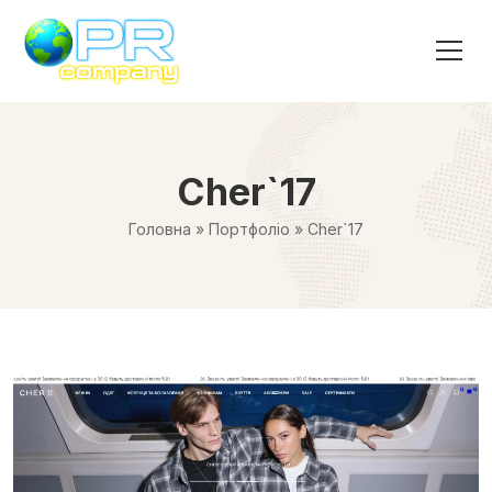
Cher`17
Головна
»
Портфоліо
»
Cher`17