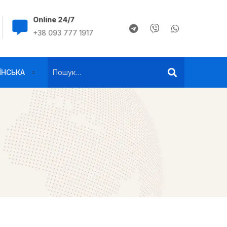
Online 24/7
+38 093 777 191
+38 093 777 1917
s0937771917@gma
ЇНСЬКА